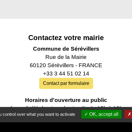
Contactez votre mairie
Commune de Sérévillers
Rue de la Mairie
60120 Sérévillers - FRANCE
+33 3 44 51 02 14
Contact par formulaire
Horaires d'ouverture au public
Accueil téléphonique les jeudis de 15h à 19h
 control over what you want to activate
OK, accept all
Permanences au public les jeudis de 18h à 19h‍‍