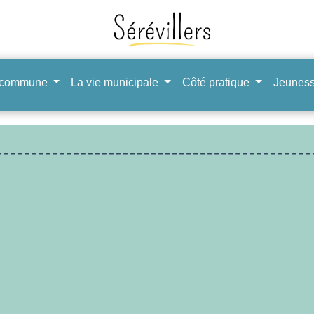
 commune
La vie municipale
Côté pratique
Jeuness