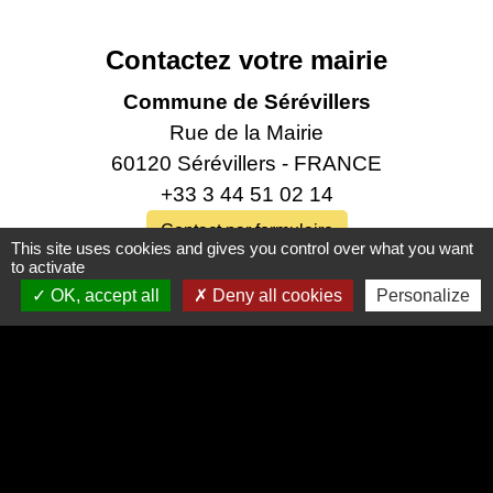
Contactez votre mairie
Commune de Sérévillers
Rue de la Mairie
60120 Sérévillers - FRANCE
+33 3 44 51 02 14
Contact par formulaire
This site uses cookies and gives you control over what you want
to activate
Horaires d'ouverture au public
OK, accept all
Deny all cookies
Personalize
Accueil téléphonique les jeudis de 15h à 19h
Permanences au public les jeudis de 18h à 19h‍‍
Liens utiles
Oise mobilité