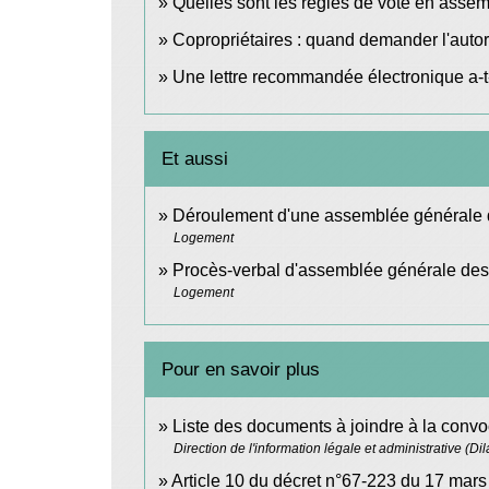
Quelles sont les règles de vote en asse
Copropriétaires : quand demander l'autori
Une lettre recommandée électronique a-t-
Et aussi
Déroulement d'une assemblée générale d
Logement
Procès-verbal d'assemblée générale des 
Logement
Pour en savoir plus
Liste des documents à joindre à la conv
Direction de l'information légale et administrative (Di
Article 10 du décret n°67-223 du 17 mar