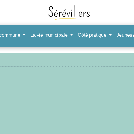
 commune
La vie municipale
Côté pratique
Jeuness