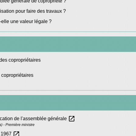
mblée générale de copropriété ?
sation pour faire des travaux ?
elle une valeur légale ?
es copropriétaires
copropriétaires
open_in_new
ocation de l'assemblée générale
la) - Première ministre
open_in_new
s 1967