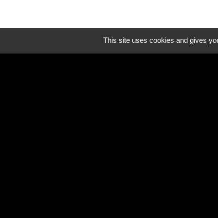
This site uses cookies and gives you
Liens util
Oise mobilité
Service Public
Agence nationale des tit
Mentions légales
-
Poli