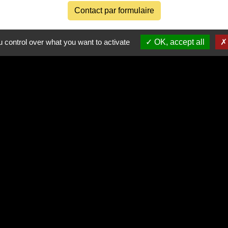
Contact par formulaire
Horaires d'ouverture au public
 control over what you want to activate
OK, accept all
Accueil téléphonique les jeudis de 15h à 19h
Permanences au public les jeudis de 18h à 19h‍‍
es
Partenai
Région
Départe
res sécurisés
CC 
Site r
tique de confidentialité
-
Accessibilité
-
Plan du site