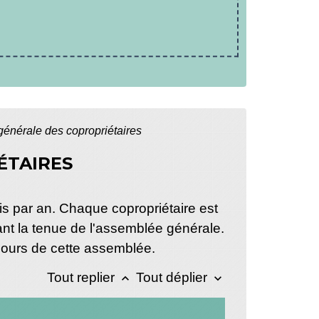
énérale des copropriétaires
ÉTAIRES
is par an. Chaque copropriétaire est
vant la tenue de l'assemblée générale.
 cours de cette assemblée.
Tout replier
Tout déplier
keyboard_arrow_up
keyboard_arrow_down