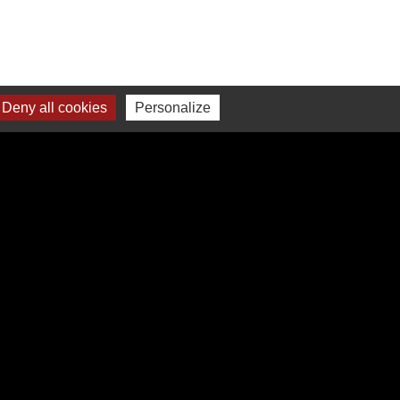
Deny all cookies
Personalize
res institutionnels
 Hauts-de-France
ment de l'Oise
Oise Picarde
éalisé par KOM Conseil
-
Gestion des cookies