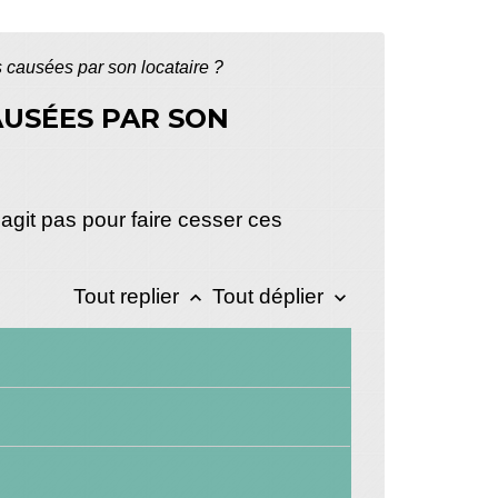
s causées par son locataire ?
AUSÉES PAR SON
agit pas pour faire cesser ces
Tout replier
Tout déplier
keyboard_arrow_up
keyboard_arrow_down