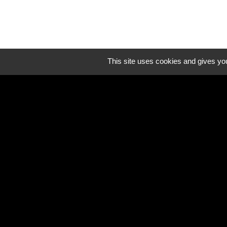
This site uses cookies and gives you
Liens util
Oise mobilité
Service Public
Agence nationale des tit
Mentions légales
-
Poli