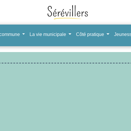
 commune
La vie municipale
Côté pratique
Jeuness