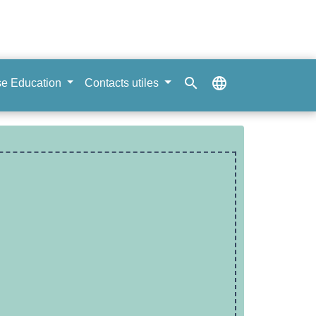
search
language
e Education
Contacts utiles