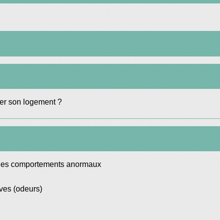
ser son logement ?
r des comportements anormaux
ives (odeurs)