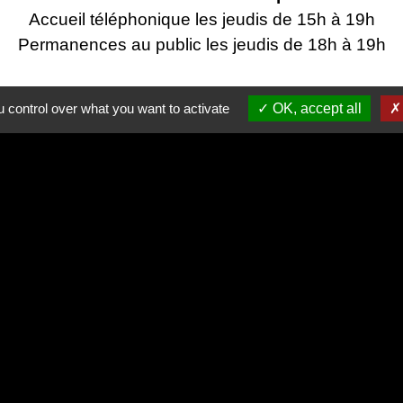
Accueil téléphonique les jeudis de 15h à 19h
Permanences au public les jeudis de 18h à 19h‍‍
 control over what you want to activate
OK, accept all
es
Partenai
Région
Départe
res sécurisés
CC 
Site r
tique de confidentialité
-
Accessibilité
-
Plan du site
Site créé en partenariat avec Réseau des Communes