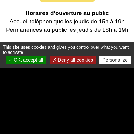
Horaires d'ouverture au public
Accueil téléphonique les jeudis de 15h à 19h
Permanences au public les jeudis de 18h à 19h‍‍
This site uses cookies and gives you control over what you want
to activate
Liens utiles
OK, accept all
Deny all cookies
Personalize
Oise mobilité
Service Public
Agence nationale des titres sécurisés
Partenaires institutionnels
Région Hauts-de-France
Département de l'Oise