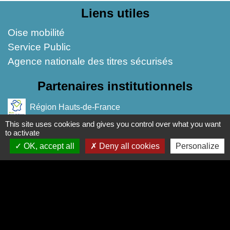
Liens utiles
Oise mobilité
Service Public
Agence nationale des titres sécurisés
Partenaires institutionnels
Région Hauts-de-France
This site uses cookies and gives you control over what you want
Département de l'Oise
to activate
OK, accept all
Deny all cookies
Personalize
CC Oise Picarde
Site réalisé par KOM Conseil
Mentions légales
-
Politique de confidentialité
-
Accessibilité
-
Plan du site
-