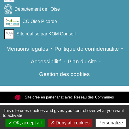
Département de l'Oise
CC Oise Picarde
Site réalisé par KOM Conseil
Mentions légales
-
Politique de confidentialité
-
Accessibilité
-
Plan du site
-
Gestion des cookies
Site créé en partenariat avec Réseau des Communes
This site uses cookies and gives you control over what you want
to activate
OK, accept all
Deny all cookies
Personalize